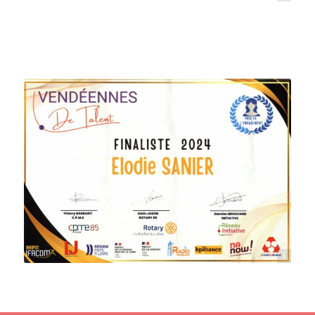
Elodie Sanier Vendéennes de talents 2024, a l'atelier de la couture