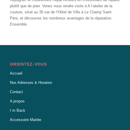
plutôt que de jeter. Venez nous rendre visite à A l’atelier de la
couture, situé au 35 rue de l’Hôtel de Ville à Le Champ Saint
Père, et découvrez les nombreux avantages de la réparation.
Ensemble.
ORIENTEZ-VOUS
Accueil
Nos Adresses & Horaires
Contact
A propos
I m Back
Accessoire Mariée